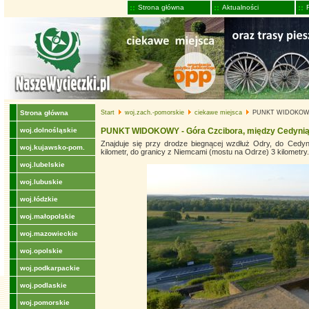
Strona główna
Aktualności
Strona główna
Start
woj.zach.-pomorskie
ciekawe miejsca
PUNKT WIDOKOWY -
woj.dolnośląskie
PUNKT WIDOKOWY - Góra Czcibora, między Cedyni
Znajduje się przy drodze biegnącej wzdłuż Odry, do Cedyn
woj.kujawsko-pom.
kilometr, do granicy z Niemcami (mostu na Odrze) 3 kilometry.
woj.lubelskie
woj.lubuskie
woj.łódzkie
woj.małopolskie
woj.mazowieckie
woj.opolskie
woj.podkarpackie
woj.podlaskie
woj.pomorskie