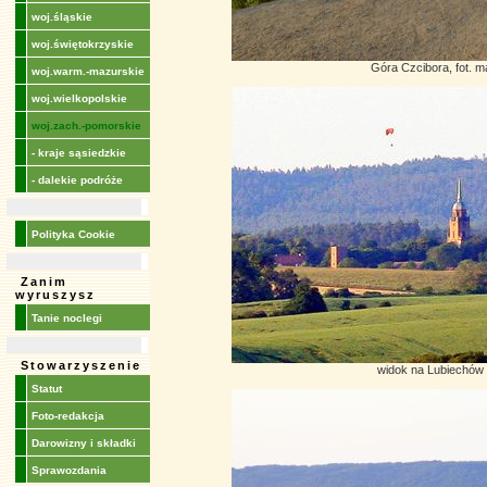
woj.śląskie
woj.świętokrzyskie
Góra Czcibora, fot. 
woj.warm.-mazurskie
woj.wielkopolskie
woj.zach.-pomorskie
- kraje sąsiedzkie
- dalekie podróże
Polityka Cookie
Zanim
wyruszysz
Tanie noclegi
Stowarzyszenie
widok na Lubiechów
Statut
Foto-redakcja
Darowizny i składki
Sprawozdania