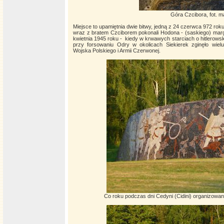
Góra Czcibora, fot. m
Miejsce to upamiętnia dwie bitwy, jedną z 24 czerwca 972 roku
wraz z bratem Czciborem pokonali Hodona - (saskiego) margr
kwietnia 1945 roku - kiedy w krwawych starciach o hitlerow
przy forsowaniu Odry w okolicach Siekierek zginęło wiel
Wojska Polskiego i Armii Czerwonej.
Co roku podczas dni Cedyni (Cidini) organizowane