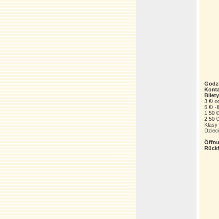
Godzi
Konta
Bilety
3 €/ o
5 €/ -
1,50 €
2,50 
Klasy 
Dzieci
Öffnu
Rück