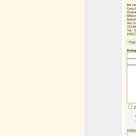
Mit v
Gesch
Drais
Mitte
Bahnh
Am Os
15749
Tel.:
DREZ
Popr
Dodaj
Z
Odśw