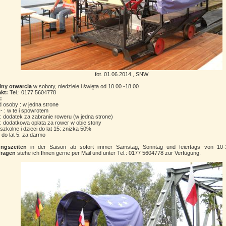
fot. 01.06.2014., SNW
ny otwarcia
w soboty, niedziele i święta od 10.00 -18.00
kt:
Tel.: 0177 5604778
:
d osoby : w jedna strone
II- : w te i spowrotem
: dodatek za zabranie roweru (w jedna strone)
€: dodatkowa oplata za rower w obie stony
szkolne i dzieci do lat 15: znizka 50%
 do lat 5: za darmo
ngszeiten
in der Saison ab sofort immer Samstag, Sonntag und feiertags von 10
fragen
stehe ich Ihnen gerne per Mail und unter Tel.: 0177 5604778 zur Verfügung.