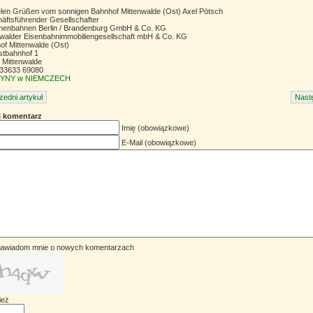
ielen Grüßen vom sonnigen Bahnhof Mittenwalde (Ost) Axel Pötsch
äftsführender Gesellschafter
inenbahnen Berlin / Brandenburg GmbH & Co. KG
nwalder Eisenbahnimmobiliengesellschaft mbH & Co. KG
of Mittenwalde (Ost)
tbahnhof 1
 Mittenwalde
 033633 69080
YNY w NIEMCZECH
zedni artykuł
Nastę
 komentarz
Imię (obowiązkowe)
E-Mail (obowiązkowe)
awiadom mnie o nowych komentarzach
ież