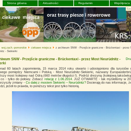
Strona główna
Aktualności
Regulamin
Współpraca
woj.zach.-pomorskie
ciekawe miejsca
z archiwum SNW - Przejście graniczne - Brückentaxi - przez
itz - Siekierki
hiwum SNW - Przejście graniczne - Brückentaxi - przez Most Neurüdnitz -
Dru
erki
nad 60 latach zapomnienia, 15 marca 2014 roku otwarto i udostępniono dla turystów
owego pomiędzy Niemcami i Polską - Most Neurüdnitz-Siekierki, nazwany Europaoderbrü
uższy most kolejowy nad Odrą (660 metrów długości !). Podróż drezyną (kolejową taksówk
i co - tylko do połowy. Zobacz
relację z 1.06.2014
.
JUŻ OTWARTE - tak myśleliśmy w 201
przyszły zmiany -
Co dalej z mostem Siekierki – Neurüdnitz?
Docierają do nas informacje, ż
ździ, jeżeli to prawda, to poniższy tekst jest tylko historią.