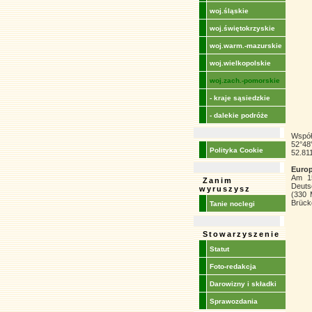
woj.śląskie
woj.świętokrzyskie
woj.warm.-mazurskie
woj.wielkopolskie
woj.zach.-pomorskie
- kraje sąsiedzkie
- dalekie podróże
Współ
52°48
Polityka Cookie
52.81
Europ
Am 15
Zanim
Deuts
wyruszysz
(330 
Brück
Tanie noclegi
Stowarzyszenie
Statut
Foto-redakcja
Darowizny i składki
Sprawozdania