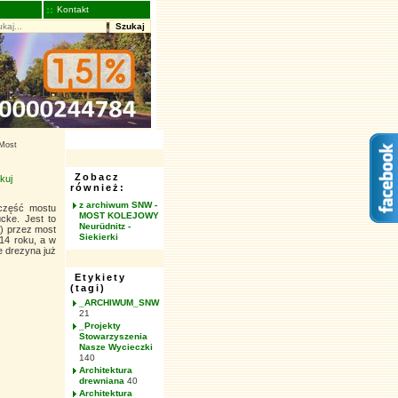
Kontakt
Szukaj
 Most
Zobacz
kuj
również:
z archiwum SNW -
 część mostu
MOST KOLEJOWY
cke. Jest to
Neurüdnitz -
ą) przez most
Siekierki
4 roku, a w
e drezyna już
Etykiety
(tagi)
_ARCHIWUM_SNW
21
_Projekty
Stowarzyszenia
Nasze Wycieczki
140
Architektura
drewniana
40
Architektura