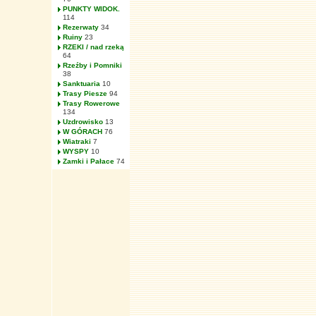
PUNKTY WIDOK.
114
Rezerwaty
34
Ruiny
23
RZEKI / nad rzeką
64
Rzeźby i Pomniki
38
Sanktuaria
10
Trasy Piesze
94
Trasy Rowerowe
134
Uzdrowisko
13
W GÓRACH
76
Wiatraki
7
WYSPY
10
Zamki i Pałace
74