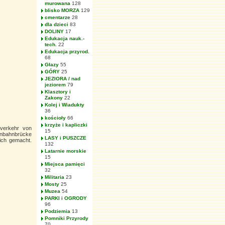
murowana
128
blisko MORZA
129
cmentarze
28
dla dzieci
83
DOLINY
17
Edukacja nauk.-
tech.
22
Edukacja przyrod.
68
Głazy
55
GÓRY
25
JEZIORA / nad
jeziorem
79
Klasztory i
Zakony
22
Kolej i Wiadukty
36
kościoły
66
krzyże i kapliczki
iverkehr von
15
enbahnbrücke
LASY i PUSZCZE
lich gemacht.
132
Latarnie morskie
15
Miejsca pamięci
32
Militaria
23
Mosty
25
Muzea
54
PARKI i OGRODY
96
Podziemia
13
Pomniki Przyrody
70