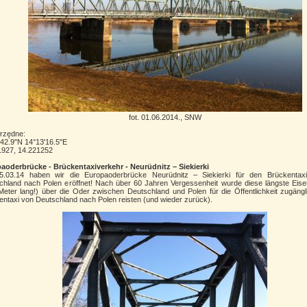
fot. 01.06.2014., SNW
rzędne:
'42.9"N 14°13'16.5"E
1927, 14.221252
aoderbrücke - Brückentaxiverkehr - Neurüdnitz – Siekierki
.03.14 haben wir die Europaoderbrücke Neurüdnitz – Siekierki für den Brückentax
chland nach Polen eröffnet! Nach über 60 Jahren Vergessenheit wurde diese längste Eis
Meter lang!) über die Oder zwischen Deutschland und Polen für die Öffentlichkeit zugäng
entaxi von Deutschland nach Polen reisten (und wieder zurück).