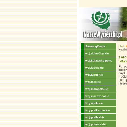
Strona główna
Start
Neurüdn
woj.dolnośląskie
z arc
woj.kujawsko-pom.
Sieki
Po po
woj.lubelskie
kolej
najdł
woj.lubuskie
- pók
2016 
woj.łódzkie
nie je
woj.małopolskie
woj.mazowieckie
woj.opolskie
woj.podkarpackie
woj.podlaskie
woj.pomorskie