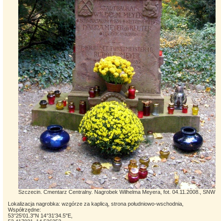
Szczecin. Cmentarz Centralny. Nagrobek Wilhelma Meyera, fot. 04.11.2008., SNW
Lokalizacja nagrobka: wzgórze za kaplicą, strona południowo-wschodnia,
Współrzędne:
53°25'01.3"N 14°31'34.5"E,