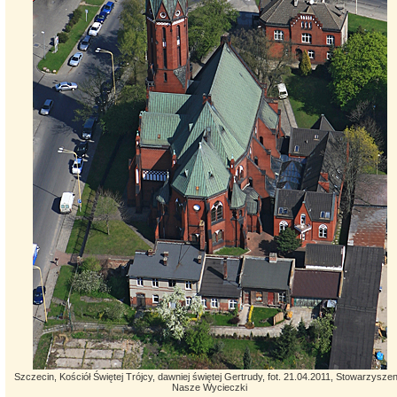
Szczecin, Kościół Świętej Trójcy, dawniej świętej Gertrudy, fot. 21.04.2011, Stowarzyszen
Nasze Wycieczki