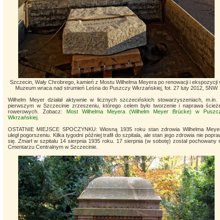
Szczecin, Wały Chrobrego, kamień z Mostu Wilhelma Meyera po renowacji i ekspozycji
Muzeum wraca nad strumień Leśna do Puszczy Wkrzańskiej, fot. 27 luty 2012, SNW
Wilhelm Meyer działał aktywnie w licznych szczecińskich stowarzyszeniach, m.in.
pierwszym w Szczecinie zrzeszeniu, którego celem było tworzenie i naprawa ścież
rowerowych.
Zobacz:
Most Wilhelma Meyera (Wilhelm Meyer Brücke) w Puszc
Wkrzańskiej
.
OSTATNIE MIEJSCE SPOCZYNKU: Wiosną 1935 roku stan zdrowia Wilhelma Meye
uległ pogorszeniu. Kilka tygodni później trafił do szpitala, ale stan jego zdrowia nie popraw
się. Zmarł w szpitalu 14 sierpnia 1935 roku. 17 sierpnia (w sobotę) został pochowany 
Cmentarzu Centralnym w Szczecinie.