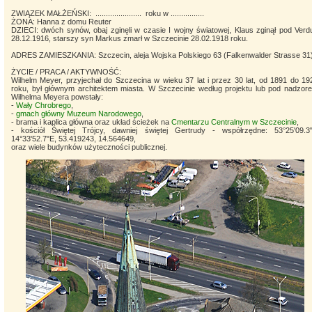
ZWIĄZEK MAŁŻEŃSKI: ...................... roku w ................
ŻONA: Hanna z domu Reuter
DZIECI: dwóch synów, obaj zginęli w czasie I wojny światowej, Klaus zginął pod Verd
28.12.1916, starszy syn Markus zmarł w Szczecinie 28.02.1918 roku.
ADRES ZAMIESZKANIA: Szczecin,
aleja Wojska Polskiego 63 (Falkenwalder Strasse 31)
ŻYCIE / PRACA / AKTYWNOŚĆ:
Wilhelm Meyer, przyjechał do Szczecina w wieku 37 lat i przez 30 lat, od 1891 do 19
roku, był głównym architektem miasta.
W Szczecinie według projektu lub pod nadzor
Wilhelma Meyera powstały:
-
Wały Chrobrego
,
-
gmach główny Muzeum Narodowego
,
- brama i kaplica główna oraz układ ścieżek na
Cmentarzu Centralnym w Szczecinie
,
- kościół Świętej Trójcy, dawniej świętej Gertrudy - współrzędne: 53°25'09.3
14°33'52.7"E, 53.419243, 14.564649,
oraz wiele budynków użyteczności publicznej.