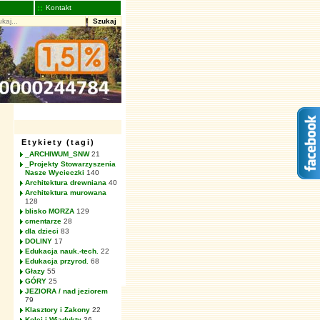
Kontakt
Szukaj
Etykiety (tagi)
_ARCHIWUM_SNW
21
_Projekty Stowarzyszenia
Nasze Wycieczki
140
Architektura drewniana
40
Architektura murowana
128
blisko MORZA
129
cmentarze
28
dla dzieci
83
DOLINY
17
Edukacja nauk.-tech.
22
Edukacja przyrod.
68
Głazy
55
GÓRY
25
JEZIORA / nad jeziorem
79
Klasztory i Zakony
22
Kolej i Wiadukty
36