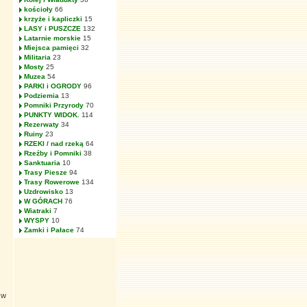
kościoły
66
krzyże i kapliczki
15
LASY i PUSZCZE
132
Latarnie morskie
15
Miejsca pamięci
32
Militaria
23
Mosty
25
Muzea
54
PARKI i OGRODY
96
Podziemia
13
Pomniki Przyrody
70
PUNKTY WIDOK.
114
Rezerwaty
34
Ruiny
23
RZEKI / nad rzeką
64
Rzeźby i Pomniki
38
Sanktuaria
10
Trasy Piesze
94
Trasy Rowerowe
134
Uzdrowisko
13
W GÓRACH
76
Wiatraki
7
WYSPY
10
Zamki i Pałace
74
 w