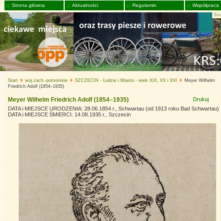
Strona główna
Aktualności
Regulamin
Współpraca
Start
woj.zach.-pomorskie
SZCZECIN - Ludzie i Miasto - wiek XIX, XX i XXI
Meyer Wilhelm
Friedrich Adolf (1854–1935)
Meyer Wilhelm Friedrich Adolf (1854–1935)
Drukuj
DATA i MIEJSCE URODZENIA: 28.06.1854 r., Schwartau (od 1913 roku Bad Schwartau)
DATA i MIEJSCE ŚMIERCI: 14.08.1935 r., Szczecin