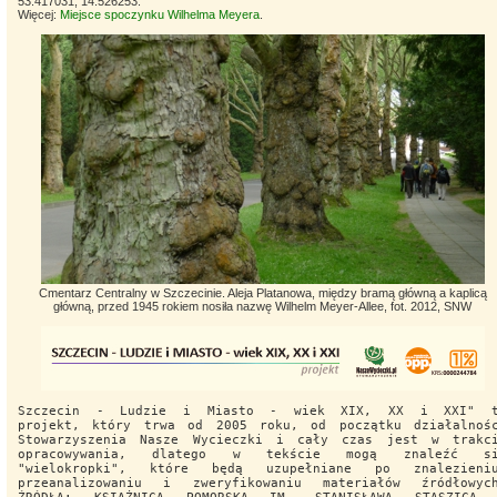
53.417031, 14.526253.
Więcej:
Miejsce spoczynku Wilhelma Meyera
.
Cmentarz Centralny w Szczecinie. Aleja Platanowa, między bramą główną a kaplicą
główną, przed 1945 rokiem nosiła nazwę Wilhelm Meyer-Allee, fot. 2012, SNW
Szczecin - Ludzie i Miasto - wiek XIX, XX i XXI" 
projekt, który trwa od 2005 roku, od początku działalnoś
Stowarzyszenia Nasze Wycieczki i cały czas jest w trakc
opracowywania, dlatego w tekście mogą znaleźć si
"wielokropki", które będą uzupełniane po znalezieni
przeanalizowaniu i zweryfikowaniu materiałów źródłowyc