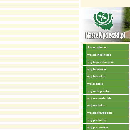
Strona główna
woj.dolnośląskie
woj.kujawsko-pom.
woj.lubelskie
woj.lubuskie
woj.łódzkie
woj.małopolskie
woj.mazowieckie
woj.opolskie
woj.podkarpackie
woj.podlaskie
woj.pomorskie