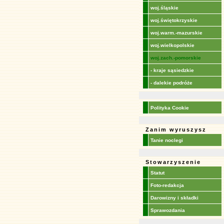
woj.śląskie
woj.świętokrzyskie
woj.warm.-mazurskie
woj.wielkopolskie
woj.zach.-pomorskie
- kraje sąsiedzkie
- dalekie podróże
Polityka Cookie
Zanim wyruszysz
Tanie noclegi
Stowarzyszenie
Statut
Foto-redakcja
Darowizny i składki
Sprawozdania