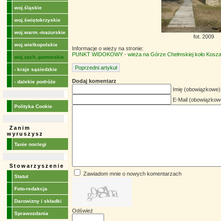
woj.śląskie
woj.świętokrzyskie
woj.warm.-mazurskie
fot. 2009
woj.wielkopolskie
Informacje o wieży na stronie:
PUNKT WIDOKOWY - wieża na Górze Chełmskiej koło Kosza
woj.zach.-pomorskie
Poprzedni artykuł
- kraje sąsiedzkie
Dodaj komentarz
- dalekie podróże
Imię (obowiązkowe)
E-Mail (obowiązkow
Polityka Cookie
Zanim
wyruszysz
Tanie noclegi
Stowarzyszenie
Zawiadom mnie o nowych komentarzach
Statut
Foto-redakcja
Darowizny i składki
Odśwież
Sprawozdania